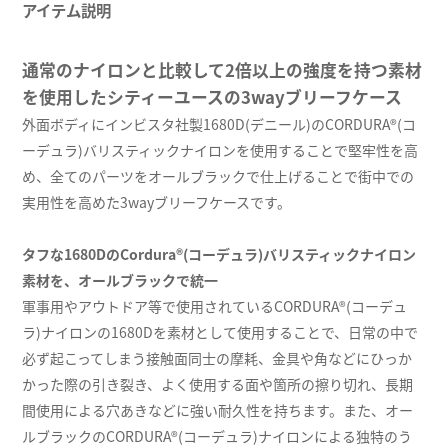
アイテム説明
通常のナイロンと比較して2倍以上の強度を持つ素材
を使用したシティーユースの3wayブリーフケース
外面ボディにインビスタ社製1680D(デニール)のCORDURA®(コ
ーデュラ)バリスティックナイロンを使用することで堅牢性を高
め、全てのパーツをオールブラックで仕上げることで街中での
実用性を高めた3wayブリーフケースです。
タフな1680DのCordura®(コーデュラ)バリスティックナイロン
素材を、オールブラックで統一
軍事用やアウトドア等で使用されているCORDURA®(コーデュ
ラ)ナイロンの1680Dを素材として使用することで、日常の中で
必ず起こってしまう接触面同士の摩耗、金具や角などにひっか
かった際の引き裂き、よく使用する面や箇所の擦り切れ、長期
間使用による穴あきなどに強い耐久性を持ちます。また、オー
ルブラックのCORDURA®(コーデュラ)ナイロンによる独特のう