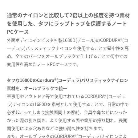
通常のナイロンと比較して2倍以上の強度を持つ素材
を使用した、タフにラップトップを保護するノート
PCケース
外面ボディにインビスタ社製1680D(デニール)のCORDURA®(コ
ーデュラ)バリスティックナイロンを使用することで堅牢性を高
め、全てのパーツをオールブラックで仕上げることで街中での
実用性を高めたノートPCケースです。
タフな1680DのCordura®(コーデュラ)バリスティックナイロン
素材を、オールブラックで統一
軍事用やアウトドア等で使用されているCORDURA®(コーデュ
ラ)ナイロンの1680Dを素材として使用することで、日常の中で
必ず起こってしまう接触面同士の摩耗、金具や角などにひっか
かった際の引き裂き、よく使用する面や箇所の擦り切れ、長期
間使用による穴あきなどに強い耐久性を持ちます。
また、オールブラックのCORDURA®(コーデュラ)ナイロンによ