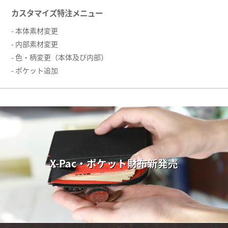
カスタマイズ特注メニュー
- 本体素材変更
- 内部素材変更
- 色・柄変更（本体及び内部）
- ポケット追加
X-Pac・ポケット財布新発売